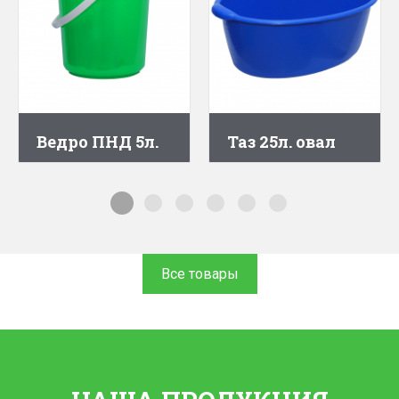
Ведро ПНД 5л.
Таз 25л. овал
Все товары