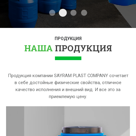
sayram plast company
Пр
sayram plast company
sayram plast company
sayram plast company
Производство
Произ
П
пластиковых изделий
пластиковых товаров для дет
пластиковых маникенов
пластиковых емкостей
ПРОДУКЦИЯ
НАША
ПРОДУКЦИЯ
Продукция компании SAYRAM PLAST COMPANY сочетает
в себе достойные физические свойства, отличное
качество исполнения и внешний вид. И все это за
приемлемую цену.